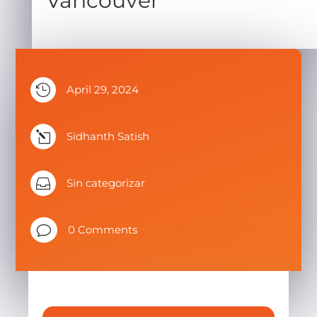
Vancouver

April 29, 2024
l
Sidhanth Satish

Sin categorizar
v
0 Comments