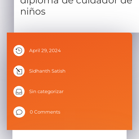
diploma de cuidador de
niños

April 29, 2024
l
Sidhanth Satish

Sin categorizar
v
0 Comments