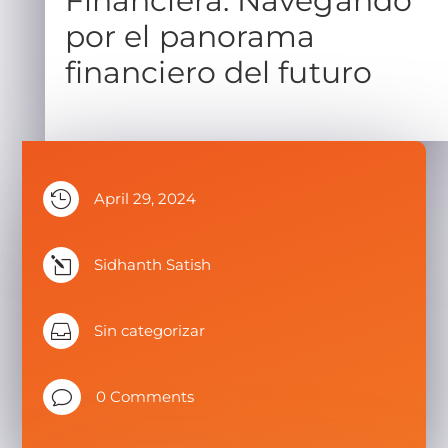
Financiera: Navegando
por el panorama
financiero del futuro

April 29, 2024
l
Sidhanth Satish

Sin categorizar
v
0 Comments