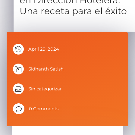
en Dirección Hotelera:
Una receta para el éxito

April 29, 2024
l
Sidhanth Satish

Sin categorizar
v
0 Comments