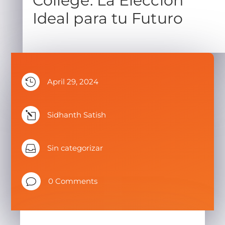
College: La Elección
Ideal para tu Futuro

April 29, 2024
l
Sidhanth Satish

Sin categorizar
v
0 Comments