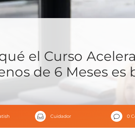
qué el Curso Aceler
nos de 6 Meses es b
atish

Cuidador
v
0 