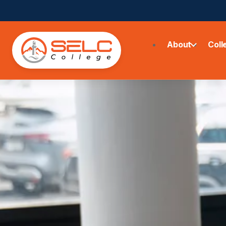
About
Coll