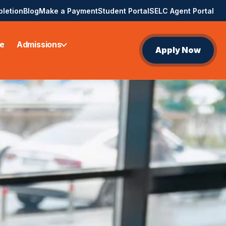
pletion
Blog
Make a Payment
Student Portal
SELC Agent Portal
e
Admissions
Apply Now