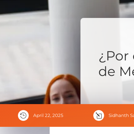
¿Por 
de Me

April 22, 2025
l
Sidhanth S