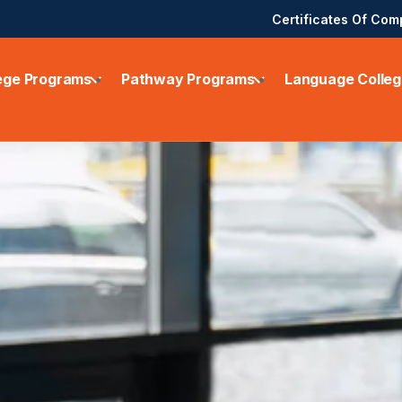
Certificates Of Com
ege Programs
Pathway Programs
Language Colleg