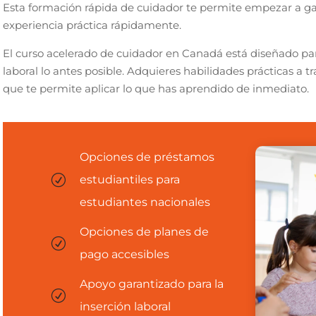
Esta formación rápida de cuidador te permite empezar a ga
experiencia práctica rápidamente.
El curso acelerado de cuidador en Canadá está diseñado pa
laboral lo antes posible. Adquieres habilidades prácticas a tr
que te permite aplicar lo que has aprendido de inmediato.
Opciones de préstamos
R
estudiantiles para
estudiantes nacionales
Opciones de planes de
R
pago accesibles
Apoyo garantizado para la
R
inserción laboral