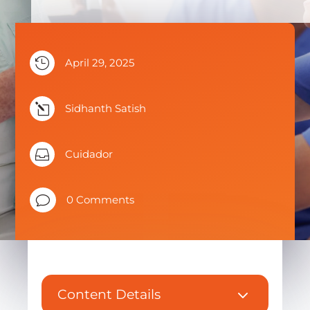

April 29, 2025
l
Sidhanth Satish

Cuidador
v
0 Comments
3
Content Details