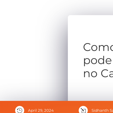
Como 
pode
no C

April 29, 2024
l
Sidhanth S