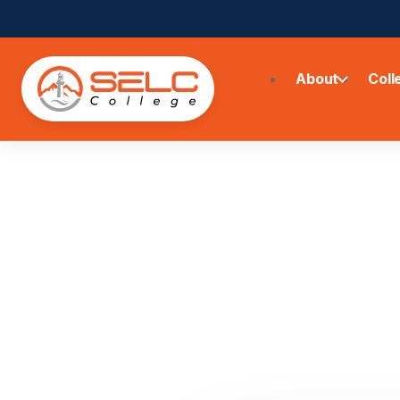
About
Coll