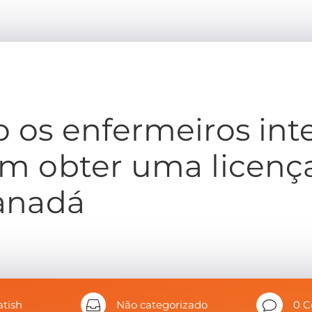
os enfermeiros int
m obter uma licença
anadá
atish

Não categorizado
v
0 