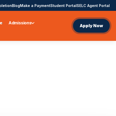
pletion
Blog
Make a Payment
Student Portal
SELC Agent Portal
e
Admissions
Apply Now