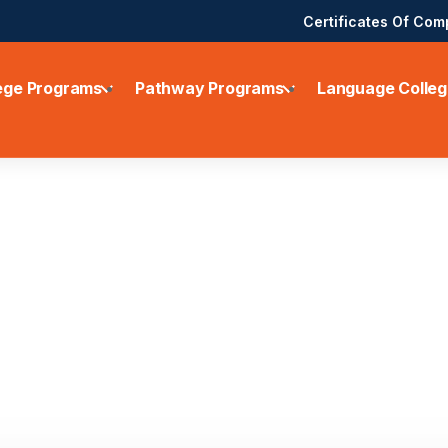
Certificates Of Com
ege Programs
Pathway Programs
Language Colleg