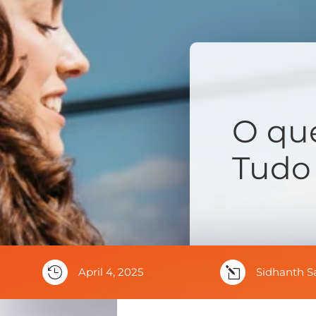
O qu
Tudo 

April 4, 2025
l
Sidhanth S