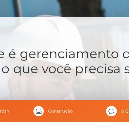
e é gerenciamento d
o que você precisa
atish

Construção
v
0 