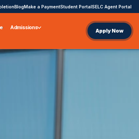
pletion
Blog
Make a Payment
Student Portal
SELC Agent Portal
e
Admissions
Apply Now