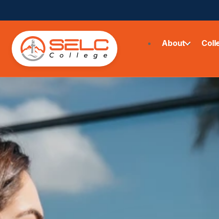
About
Coll