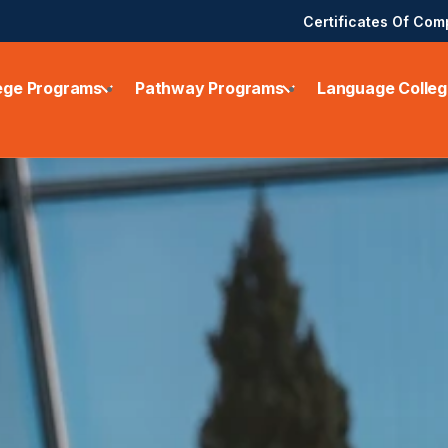
Certificates Of Com
ege Programs
Pathway Programs
Language Colleg