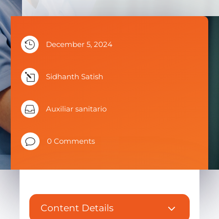

December 5, 2024
l
Sidhanth Satish

Auxiliar sanitario
v
0 Comments
3
Content Details