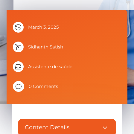

March 3, 2025
l
Sidhanth Satish

Assistente de saúde
v
0 Comments
3
Content Details