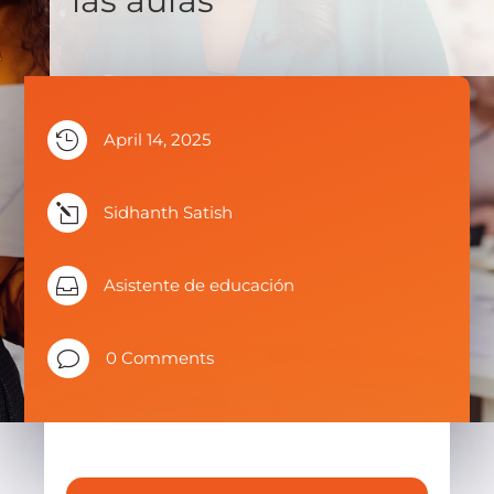
las aulas

April 14, 2025
l
Sidhanth Satish

Asistente de educación
v
0 Comments