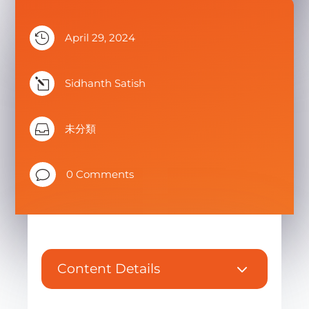

April 29, 2024
l
Sidhanth Satish

未分類
v
0 Comments
3
Content Details