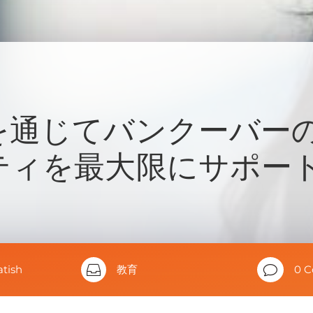
を通じてバンクーバー
ティを最大限にサポー
atish

教育
v
0 