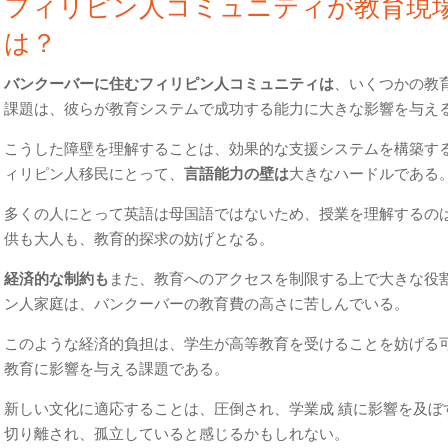
フィリピン人コミュニティが教育現
は？
バンクーバーに住むフィリピン人コミュニティは
、いくつかの教
課題は、彼らが教育システムで成功する能力に大きな影響を与え
こうした障壁を理解することは、効果的な支援システムを構築す
ィリピン人移民にとって、
言語能力の壁は
大きなハードルである
多くの人にとって英語は母国語ではないため、授業を理解するの
供も大人も、教育的探求の妨げとなる。
経済的な制約も
また、教育へのアクセスを制限する上で大きな役
ン人家庭は、バンクーバーの教育費の高さに苦しんでいる。
このような経済的負担は、学生が高等教育を受けることを妨げる
教育に影響を与える課題である。
新しい文化に適応することは、圧倒され、学業成 績に影響を及ぼ
切り離され、孤立していると感じるかもしれない。