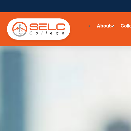
About
Coll