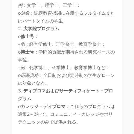
例
：文学士、理学士、工学士：
o
対象
：認定教育機関に在籍するフルタイムまた
はパートタイムの学生。
大学院プログラム
o
修士号
：
–
例
：経営学修士、理学修士、教育学修士：
o
博士号
：学問的貢献が期待される研究ベースの
学位。
–
例
：化学博士、科学博士、教育学博士など：
o
応募資格
：全日制および定時制の学生がローン
の対象となる。
ディプロマおよびサーティフィケート・プロ
グラム
o
カレッジ・ディプロマ
：これらのプログラムは
通常2～3年で、コミュニティ・カレッジやポリ
テクニックのみで提供される。