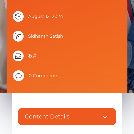

August 12, 2024
l
Sidhanth Satish

教育
v
0 Comments
3
Content Details