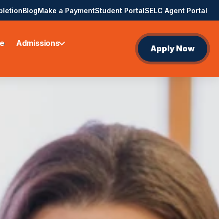
pletion
Blog
Make a Payment
Student Portal
SELC Agent Portal
e
Admissions
Apply Now