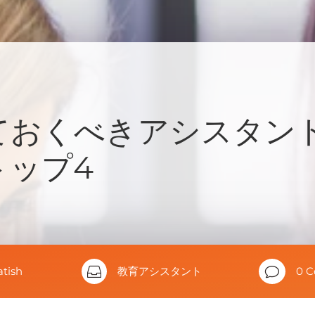
ておくべきアシスタン
トップ4
atish

教育アシスタント
v
0 