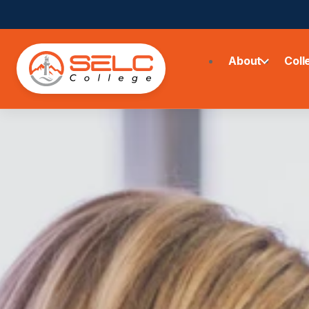
About
Coll