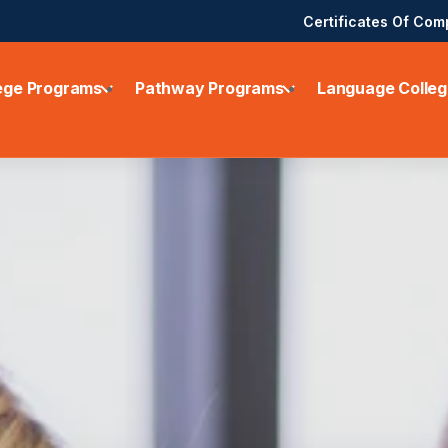
Certificates Of Com
ege Programs
Pathway Programs
Language Colleg