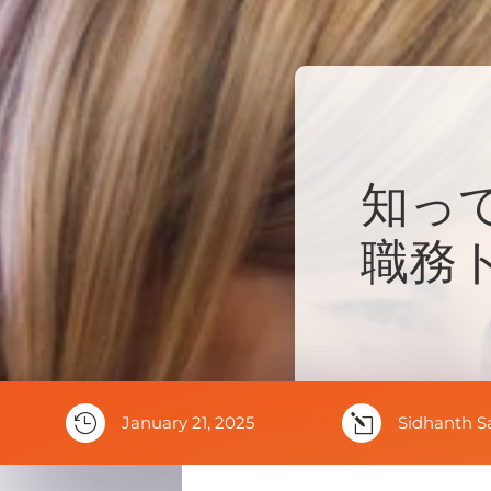
知っ
職務

January 21, 2025
l
Sidhanth S