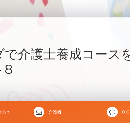
ダで介護士養成コース
ト8
atish

介護者
v
0 