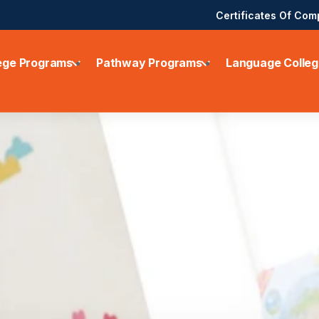
Certificates Of Com
ege Programs
Pathway Programs
Language Colleg