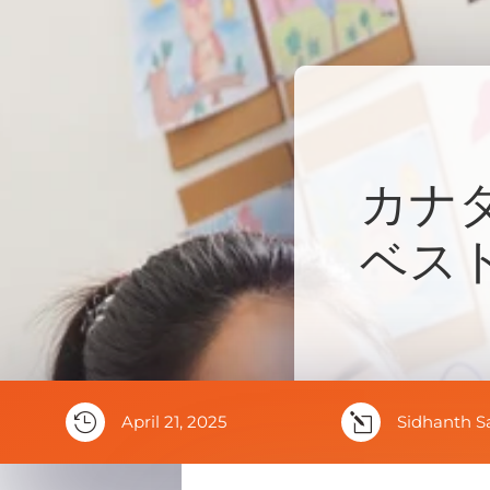
カナ
ベス

April 21, 2025
l
Sidhanth S