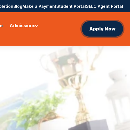
pletion
Blog
Make a Payment
Student Portal
SELC Agent Portal
e
Admissions
Apply Now